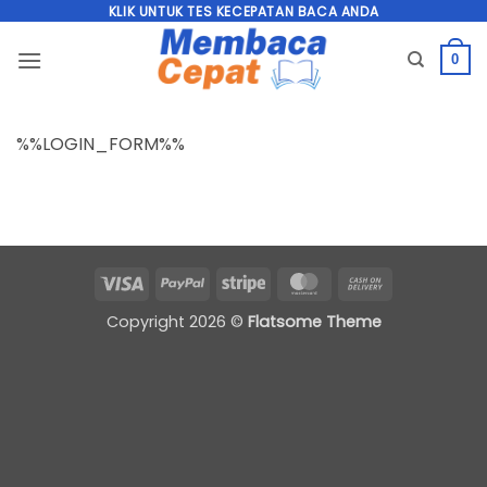
Skip
KLIK UNTUK TES KECEPATAN BACA ANDA
to
0
content
%%LOGIN_FORM%%
Visa
PayPal
Stripe
MasterCard
Cash
On
Copyright 2026 ©
Flatsome Theme
Delivery