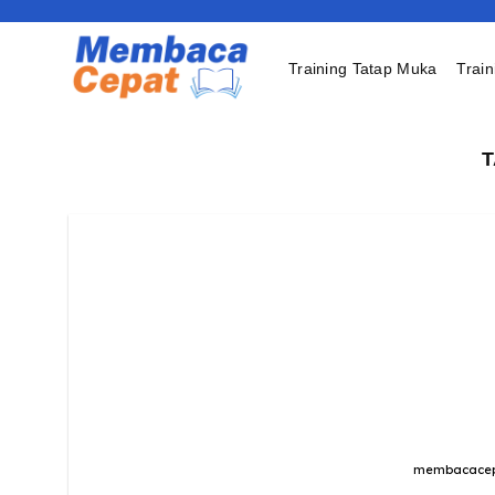
Skip
to
content
Training Tatap Muka
Train
T