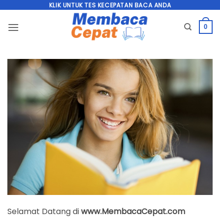
Skip
KLIK UNTUK TES KECEPATAN BACA ANDA
to
0
content
Selamat Datang di
www.MembacaCepat.com