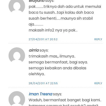
efayanti
says:
pak………..triknya dah ada untuk memulai
baca tu susah…tapi kalau dah baca
susah berhenti……maunya sih stabil
aja………….
makasih info2 nya ya pak…
27/04/2011 AT 20:52
REPLY
airria
says:
trimakasih mas,, ilmunya..
semoga bermanfaat, bagi saya.
semoga kebaikan anda dibalas
olehNya..
28/04/2011 AT 22:55
REPLY
Iman Tresna
says:
Waduh, bermanfaat banget bagi kami..
bgimana caranya beli produk2 anda?