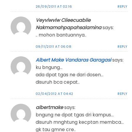
26/09/2011 AT 02:16
REPLY
Veyviwviw Ciieecuabiie
Nakmamahpapahsalamina
says:
.. mohon bantuannya..
09/11/2011 AT 06:08
REPLY
Albert Make Vandaras Garagasi
says:
ku bngung…
ada dpat tgas ne dari dosen…
disuruh bca cepat..
02/04/2012 AT 04:42
REPLY
albertmake
says:
bngung ne dpat tgas dri kampus…
disuruh mnghtung kecptan membca…
gk tau gmne cre..