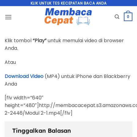
Skip
KLIK UNTUK TES KECEPATAN BACA ANDA
to
0
content
Klik tombol
“Play”
untuk memulai video di browser
Anda.
Atau
Download Video
(MP4) untuk iPhone dan Blackberry
Anda
[flv width=”640″
height=”480″]http://membacacepat.s3.amazonaws.
2-2446/Modul 2-1.mp4[/flv]
Tinggalkan Balasan