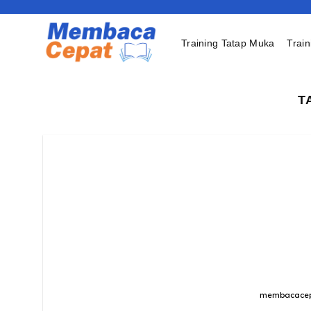
Skip
to
content
Training Tatap Muka
Train
T