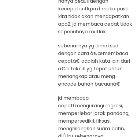
hanya peduli dengan
kecepatan(kpm) maka pasti
kita tidak akan mendapatkan
apa2. jd membaca cepat tidak
sepenuhnya mutlak.
sebenarnya yg dimaksud
dengan cara â€œmembaca
cepatâ€ adalah kata lain dari
â€œteknik yg tepat untuk
menangkap atau meng-
encode bahan bacaanâ€
jd membaca
cepat(mengurangi regresi,
memperlebar jarak pandang,
mempersedikit fiksasi,
menghilangkan suara batin,
dll) itu sebenarnya