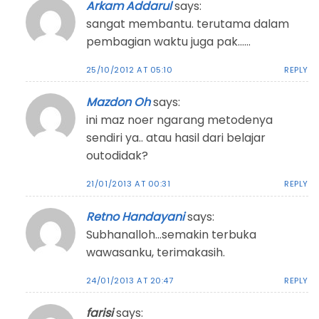
Arkam Addarul
says:
sangat membantu. terutama dalam
pembagian waktu juga pak……
25/10/2012 AT 05:10
REPLY
Mazdon Oh
says:
ini maz noer ngarang metodenya
sendiri ya.. atau hasil dari belajar
outodidak?
21/01/2013 AT 00:31
REPLY
Retno Handayani
says:
Subhanalloh…semakin terbuka
wawasanku, terimakasih.
24/01/2013 AT 20:47
REPLY
farisi
says: