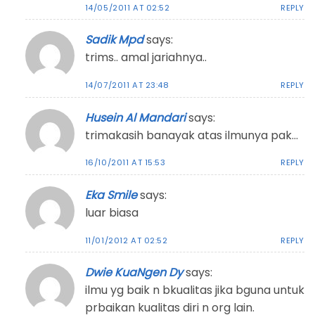
14/05/2011 AT 02:52
REPLY
Sadik Mpd
says:
trims.. amal jariahnya..
14/07/2011 AT 23:48
REPLY
Husein Al Mandari
says:
trimakasih banayak atas ilmunya pak…
16/10/2011 AT 15:53
REPLY
Eka Smile
says:
luar biasa
11/01/2012 AT 02:52
REPLY
Dwie KuaNgen Dy
says:
ilmu yg baik n bkualitas jika bguna untuk
prbaikan kualitas diri n org lain.