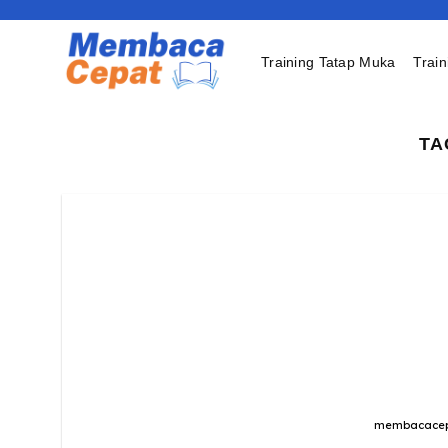
Skip
to
content
Training Tatap Muka
Train
TA