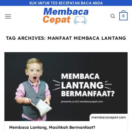
Skip
KLIK UNTUK TES KECEPATAN BACA ANDA
to
0
content
TAG ARCHIVES:
MANFAAT MEMBACA LANTANG
Membaca Lantang, Masihkah Bermanfaat?