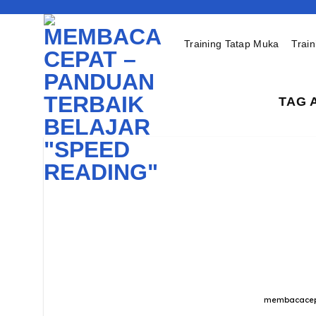
Skip
to
content
Training Tatap Muka
Train
TAG 