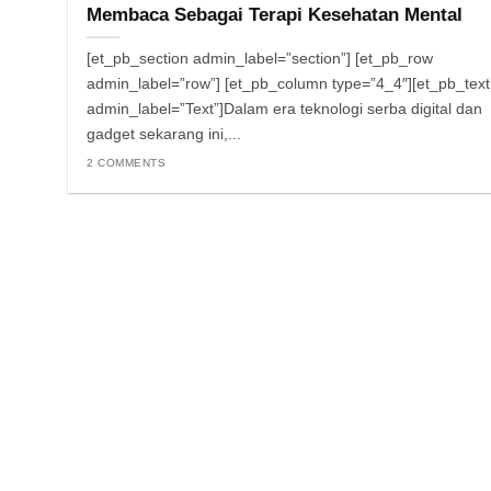
Membaca Sebagai Terapi Kesehatan Mental
[et_pb_section admin_label=”section”] [et_pb_row
admin_label=”row”] [et_pb_column type=”4_4″][et_pb_text
admin_label=”Text”]Dalam era teknologi serba digital dan
gadget sekarang ini,...
2 COMMENTS