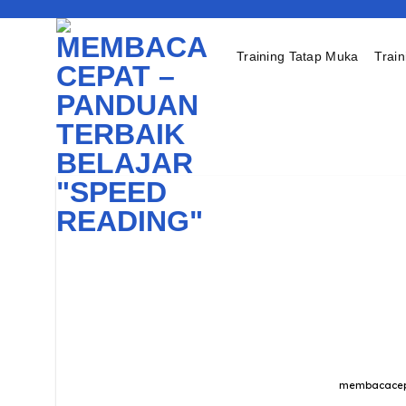
Skip
to
content
Training Tatap Muka
Train