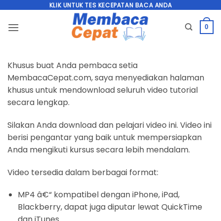
Skip
KLIK UNTUK TES KECEPATAN BACA ANDA
to
0
content
Khusus buat Anda pembaca setia
MembacaCepat.com, saya menyediakan halaman
khusus untuk mendownload seluruh video tutorial
secara lengkap.
Silakan Anda download dan pelajari video ini. Video ini
berisi pengantar yang baik untuk mempersiapkan
Anda mengikuti kursus secara lebih mendalam.
Video tersedia dalam berbagai format:
MP4 â€“ kompatibel dengan iPhone, iPad,
Blackberry, dapat juga diputar lewat QuickTime
dan iTunes