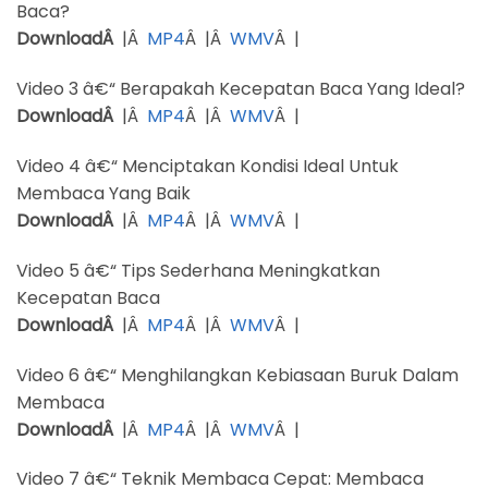
Baca?
DownloadÂ
|Â
MP4
Â |Â
WMV
Â |
Video 3 â€“ Berapakah Kecepatan Baca Yang Ideal?
DownloadÂ
|Â
MP4
Â |Â
WMV
Â |
Video 4 â€“ Menciptakan Kondisi Ideal Untuk
Membaca Yang Baik
DownloadÂ
|Â
MP4
Â |Â
WMV
Â |
Video 5 â€“ Tips Sederhana Meningkatkan
Kecepatan Baca
DownloadÂ
|Â
MP4
Â |Â
WMV
Â |
Video 6 â€“ Menghilangkan Kebiasaan Buruk Dalam
Membaca
DownloadÂ
|Â
MP4
Â |Â
WMV
Â |
Video 7 â€“ Teknik Membaca Cepat: Membaca