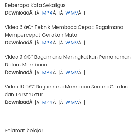
Beberapa Kata Sekaligus
DownloadÂ
|Â
MP4
Â |Â
WMV
Â |
Video 8 â€“ Teknik Membaca Cepat: Bagaimana
Mempercepat Gerakan Mata
DownloadÂ
|Â
MP4
Â |Â
WMV
Â |
Video 9 â€“ Bagaimana Meningkatkan Pemahaman
Dalam Membaca
DownloadÂ
|Â
MP4
Â |Â
WMV
Â |
Video 10 â€“ Bagaimana Membaca Secara Cerdas
dan Terstruktur
DownloadÂ
|Â
MP4
Â |Â
WMV
Â |
Selamat belajar.