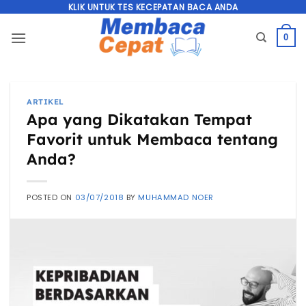
Skip
KLIK UNTUK TES KECEPATAN BACA ANDA
to
0
content
ARTIKEL
Apa yang Dikatakan Tempat
Favorit untuk Membaca tentang
Anda?
POSTED ON
03/07/2018
BY
MUHAMMAD NOER